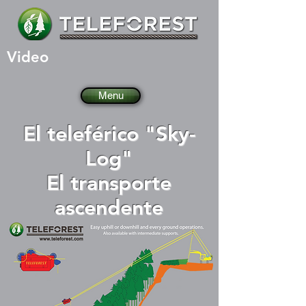
Video
Menu
El teleférico "Sky-
Log"
El transporte
ascendente