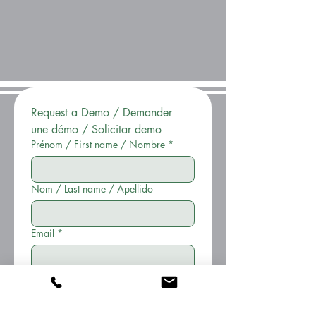
Les
mâts
sont
en
deux
parties
pour
Request a Demo / Demander 
faciliter
le
une démo / Solicitar demo
transport.
Prénom / First name / Nombre
*
La
conception
des
Nom / Last name / Apellido
mâts
facilite
l'installation
Email
*
du
câble
sur
Téléphone
le
chantier.