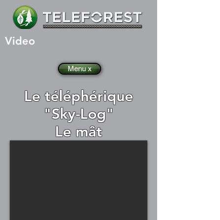
Video
Menu x
Le téléphérique
"Sky-Log"
Le mât